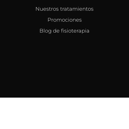
Nuestros tratamientos
Promociones
Blog de fisioterapia
Localización
C/ San Millan de la Cogolla esquina Valcarlos, 35