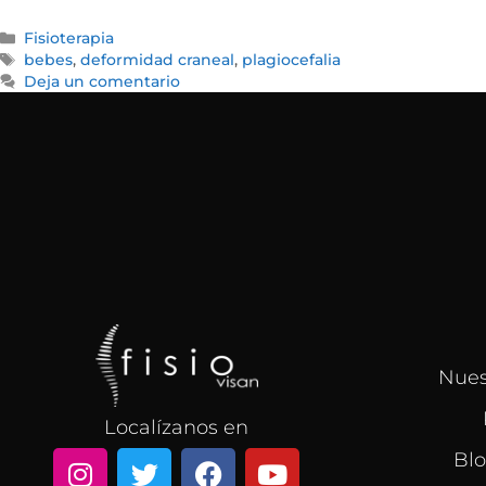
Fisioterapia
bebes
,
deformidad craneal
,
plagiocefalia
Deja un comentario
Nues
Localízanos en
Blo