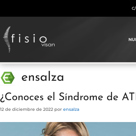
C/
NU
ensalza
¿Conoces el Síndrome de A
12 de diciembre de 2022
por
ensalza