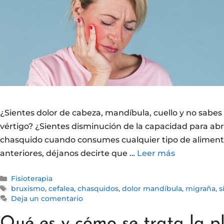
¿Sientes dolor de cabeza, mandíbula, cuello y no sabes
vértigo? ¿Sientes disminución de la capacidad para abri
chasquido cuando consumes cualquier tipo de alimento?
anteriores, déjanos decirte que …
Leer más
Fisioterapia
bruxismo
,
cefalea
,
chasquidos
,
dolor mandíbula
,
migraña
,
s
Deja un comentario
Qué es y cómo se trata la pl